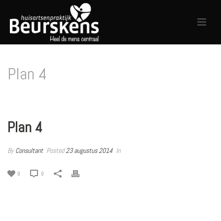
Plan 4
HOME
/
PRICING TABLE
/ PLAN 4
Plan 4
By
Consultant
Posted
23 augustus 2014
In
0
0